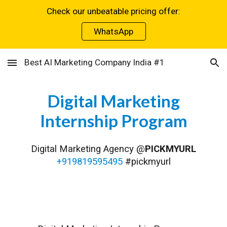
Check our unbeatable pricing offer:
Skip to main content
Skip to navigation
WhatsApp
Best AI Marketing Company India #1
Digital Marketing
Internship Program
Digital Marketing Agency @
PICKMYURL
+919819595495
#pickmyurl