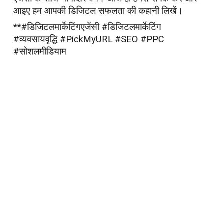
आइए हम आपकी डिजिटल सफलता की कहानी लिखें।
**#डिजिटलमार्केटिंगएजेंसी #डिजिटलमार्केटिंग
#व्यवसायवृद्धि #PickMyURL #SEO #PPC
#सोशलमीडियाम
https://www.pickmyurl.in/digital-marketing-
agency
#digitalmarketingagency #digitalmarketing
#socialmediamarketing #marketing
#digitalmarketingtips #seo #socialmedia
#contentmarketing #onlinemarketing #marketingdigital
#marketingstrategy #branding
#digitalmarketingservices #digitalmarketingstrategy
#marketingtips #business #digitalmarketingexpert