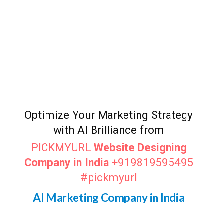
#marketingagency #advertising #digital #webdesign
#instagram #entrepreneur #smallbusiness
#digitalmarketingcompany #pickmyurl
#searchengineoptimization #digitalagency
#digitalmarketer #digitalmarketingconsultant
https://sites.google.com/view/aimarketer/digital-
marketing-agency
Optimize Your Marketing Strategy
with AI Brilliance from
PICKMYURL
Website Designing
Company in India
+919819595495
#pickmyurl
AI Marketing Company in India